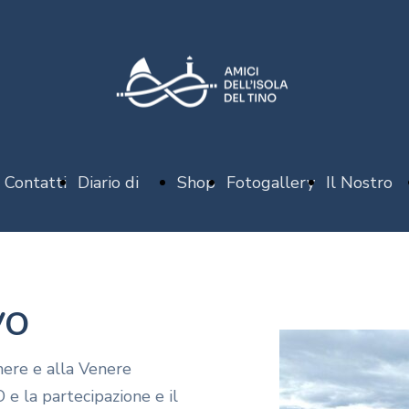
Contatti
Diario di
Shop
Fotogallery
Il Nostro
bordo
Libro
IVO
nere e alla Venere
 e la partecipazione e il